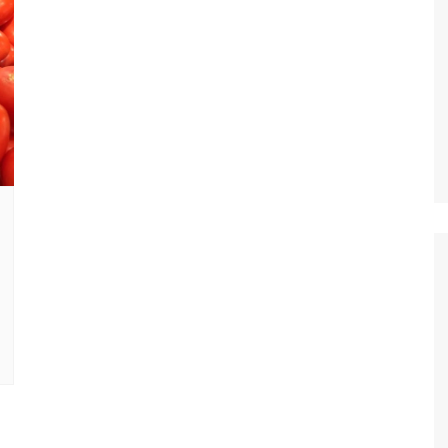
Oscar D’Ambros
de cinema
Coluna Jurídica
Chico Villela
Daniel Carvalho
Érick Facioli
Carlos Ramos
Valdemar Pinho
João Cury
Juliana Martini 
Infantil