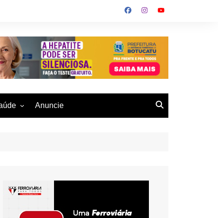
aúde
Anuncie
ulher
 Alves
eio Ambiente
buku
us- De
otucatu