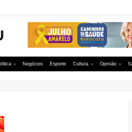
lítica
Negócios
Esporte
Cultura
Opinião
S
otucatu e região
Artes Cênicas
Rafael Mattos
M
m São Paulo
Artes Visuais
Vinícius Nunes
M
rasil e Mundo
Audiovisual
Patrícia Shima
leições 2016
Dança
Prof. Nelson
Literatura
Jorge Martins
Música
Giovanni Mock
Brasília para B