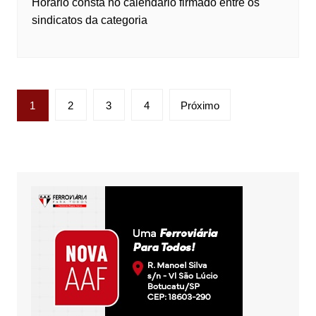
Horário consta no calendário firmado entre os
sindicatos da categoria
Paginação
1
2
3
4
Próximo
de
posts