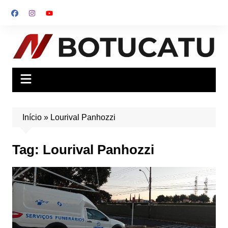
Ir
para
o
conteúdo
Início
»
Lourival Panhozzi
Tag:
Lourival Panhozzi