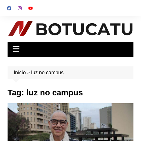
Ir
para
o
conteúdo
Início
»
luz no campus
Tag:
luz no campus