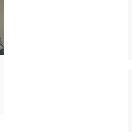
Oscar D’Ambros
de cinema
Coluna Jurídica
Chico Villela
Daniel Carvalho
Érick Facioli
Carlos Ramos
Valdemar Pinho
João Cury
Juliana Martini 
Infantil