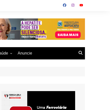
aúde
Anuncie
ulher
 Alves
eio Ambiente
buku
us- De
otucatu