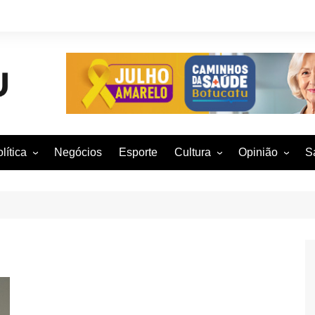
lítica
Negócios
Esporte
Cultura
Opinião
S
otucatu e região
Artes Cênicas
Rafael Mattos
M
m São Paulo
Artes Visuais
Vinícius Nunes
M
rasil e Mundo
Audiovisual
Patrícia Shima
leições 2016
Dança
Prof. Nelson
Literatura
Jorge Martins
Música
Giovanni Mock
Brasília para B