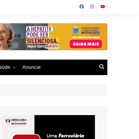
aúde
Anuncie
ulher
 Alves
eio Ambiente
buku
us- De
otucatu