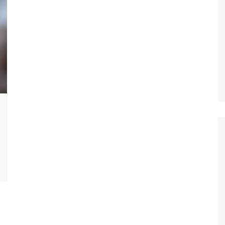
Oscar D’Ambros
de cinema
Coluna Jurídica
Chico Villela
Daniel Carvalho
Érick Facioli
Carlos Ramos
Valdemar Pinho
João Cury
Juliana Martini 
Infantil