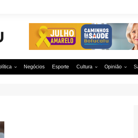
lítica
Negócios
Esporte
Cultura
Opinião
S
otucatu e região
Artes Cênicas
Rafael Mattos
M
m São Paulo
Artes Visuais
Vinícius Nunes
M
rasil e Mundo
Audiovisual
Patrícia Shima
leições 2016
Dança
Prof. Nelson
Literatura
Jorge Martins
Música
Giovanni Mock
Brasília para B