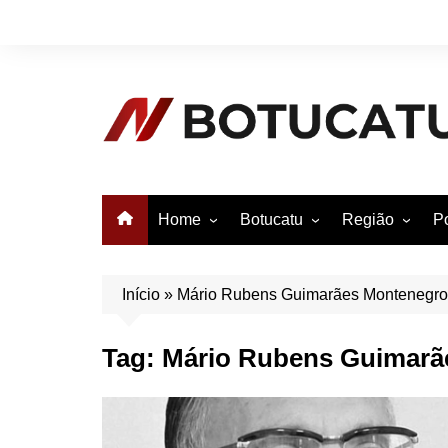
Ir
para
o
conteúdo
Home
Botucatu
Região
Po
Anuncie no Notícias
Botucatu
Avaré
B
Conheça Botucatu!
Bauru
e
Início
»
Mário Rubens Guimarães Montenegro
Bofete
B
Tag:
Mário Rubens Guimarã
Itatinga
E
Pardinho
São Manuel