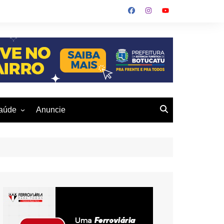
aúde
Anuncie
ulher
 Alves
eio Ambiente
buku
us- De
otucatu