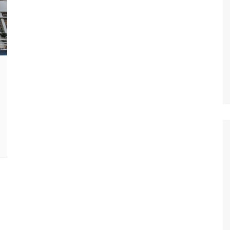
Oscar D’Ambros
de cinema
Coluna Jurídica
Chico Villela
Daniel Carvalho
Érick Facioli
Carlos Ramos
Valdemar Pinho
João Cury
Juliana Martini 
Infantil