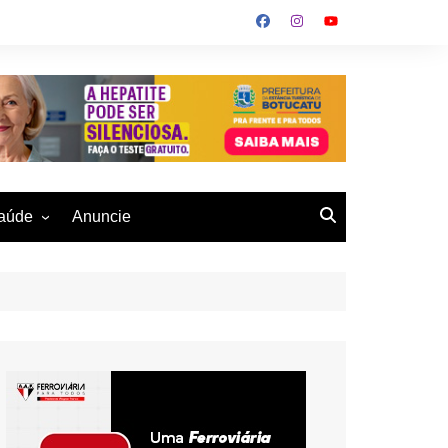
aúde
Anuncie
ulher
 Alves
eio Ambiente
buku
us- De
otucatu