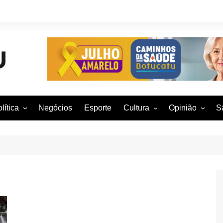
lítica
Negócios
Esporte
Cultura
Opinião
S
otucatu e região
Artes Cênicas
Rafael Mattos
M
m São Paulo
Artes Visuais
Vinícius Nunes
M
rasil e Mundo
Audiovisual
Patrícia Shima
leições 2016
Dança
Prof. Nelson
Literatura
Jorge Martins
Música
Giovanni Mock
Brasília para B