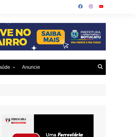
aúde
Anuncie
ulher
 Alves
eio Ambiente
buku
us- De
otucatu