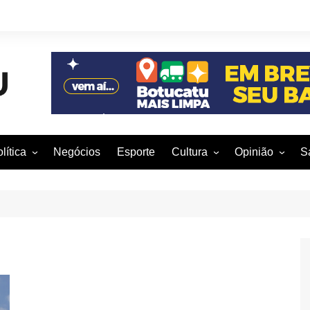
lítica
Negócios
Esporte
Cultura
Opinião
S
otucatu e região
Artes Cênicas
Rafael Mattos
M
m São Paulo
Artes Visuais
Vinícius Nunes
M
rasil e Mundo
Audiovisual
Patrícia Shima
leições 2016
Dança
Prof. Nelson
Literatura
Jorge Martins
Música
Giovanni Mock
Brasília para B