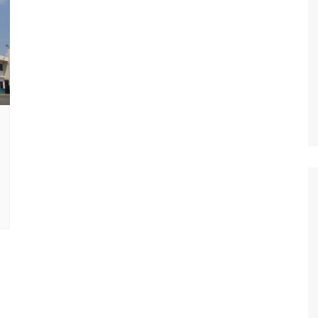
Oscar D’Ambros
de cinema
Coluna Jurídica
Chico Villela
Daniel Carvalho
Érick Facioli
Carlos Ramos
Valdemar Pinho
João Cury
Juliana Martini 
Infantil