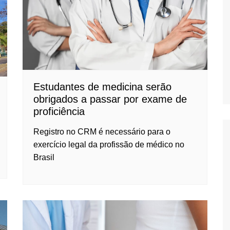
Oscar D’Ambros
de cinema
Coluna Jurídica
Chico Villela
Daniel Carvalho
Estudantes de medicina serão
Érick Facioli
obrigados a passar por exame de
Carlos Ramos
proficiência
Valdemar Pinho
Registro no CRM é necessário para o
João Cury
exercício legal da profissão de médico no
Juliana Martini 
Brasil
Infantil