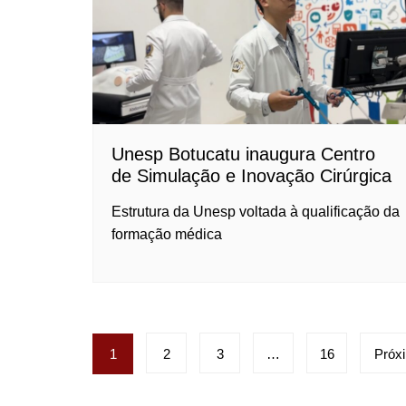
Unesp Botucatu inaugura Centro
de Simulação e Inovação Cirúrgica
Estrutura da Unesp voltada à qualificação da
formação médica
Paginação
1
2
3
…
16
Próx
de