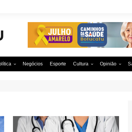
lítica
Negócios
Esporte
Cultura
Opinião
S
otucatu e região
Artes Cênicas
Rafael Mattos
M
m São Paulo
Artes Visuais
Vinícius Nunes
M
rasil e Mundo
Audiovisual
Patrícia Shima
leições 2016
Dança
Prof. Nelson
Literatura
Jorge Martins
Música
Giovanni Mock
Brasília para B