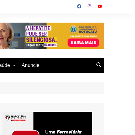
aúde
Anuncie
ulher
 Alves
eio Ambiente
buku
us- De
otucatu