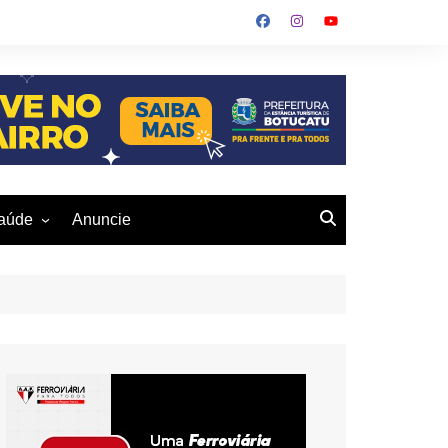
aúde
Anuncie
ulher
 Alves
eio Ambiente
buku
us- De
otucatu