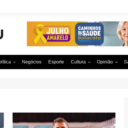
lítica
Negócios
Esporte
Cultura
Opinião
S
otucatu e região
Artes Cênicas
Rafael Mattos
M
m São Paulo
Artes Visuais
Vinícius Nunes
M
rasil e Mundo
Audiovisual
Patrícia Shima
leições 2016
Dança
Prof. Nelson
Literatura
Jorge Martins
Música
Giovanni Mock
Brasília para B