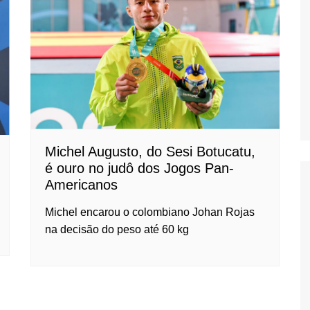
Oscar D’Ambros
de cinema
Coluna Jurídica
Chico Villela
Daniel Carvalho
Érick Facioli
Carlos Ramos
Michel Augusto, do Sesi Botucatu,
Valdemar Pinho
é ouro no judô dos Jogos Pan-
Americanos
João Cury
Juliana Martini 
Michel encarou o colombiano Johan Rojas
Infantil
na decisão do peso até 60 kg