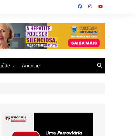
aúde
Anuncie
ulher
 Alves
eio Ambiente
buku
us- De
otucatu