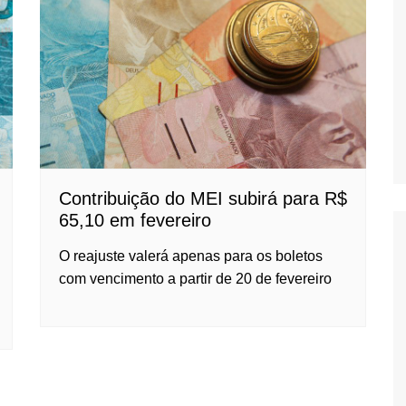
Oscar D’Ambros
de cinema
Coluna Jurídica
Chico Villela
Daniel Carvalho
Érick Facioli
Carlos Ramos
Contribuição do MEI subirá para R$
Valdemar Pinho
65,10 em fevereiro
João Cury
O reajuste valerá apenas para os boletos
Juliana Martini 
com vencimento a partir de 20 de fevereiro
Infantil