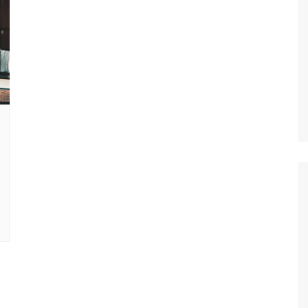
Oscar D’Ambros
de cinema
Coluna Jurídica
Chico Villela
Daniel Carvalho
Érick Facioli
Carlos Ramos
Valdemar Pinho
João Cury
Juliana Martini 
Infantil