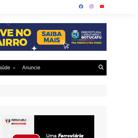
aúde
Anuncie
ulher
 Alves
eio Ambiente
buku
us- De
otucatu