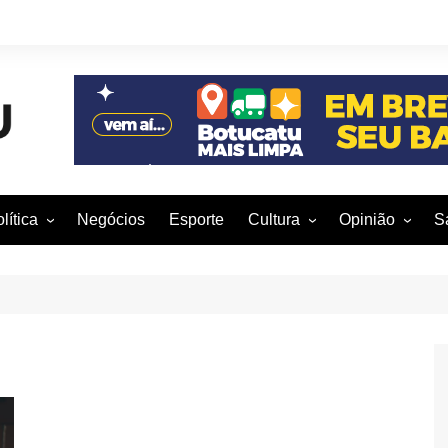
lítica
Negócios
Esporte
Cultura
Opinião
S
otucatu e região
Artes Cênicas
Rafael Mattos
M
m São Paulo
Artes Visuais
Vinícius Nunes
M
rasil e Mundo
Audiovisual
Patrícia Shima
leições 2016
Dança
Prof. Nelson
Literatura
Jorge Martins
Música
Giovanni Mock
Brasília para B