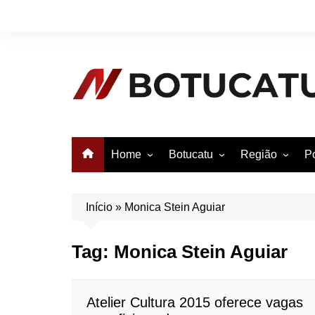
Ir
para
o
conteúdo
Home
Botucatu
Região
Po
Anuncie no Notícias
Botucatu
Avaré
B
Conheça Botucatu!
Bauru
e
Início
»
Monica Stein Aguiar
Bofete
B
Tag:
Monica Stein Aguiar
Itatinga
E
Pardinho
São Manuel
Atelier Cultura 2015 oferece vagas