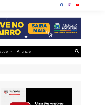
aúde
Anuncie
ulher
 Alves
eio Ambiente
buku
us- De
otucatu