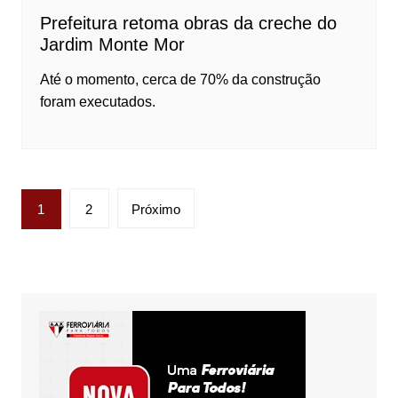
Prefeitura retoma obras da creche do
Jardim Monte Mor
Até o momento, cerca de 70% da construção
foram executados.
Paginação
1
2
Próximo
de
posts