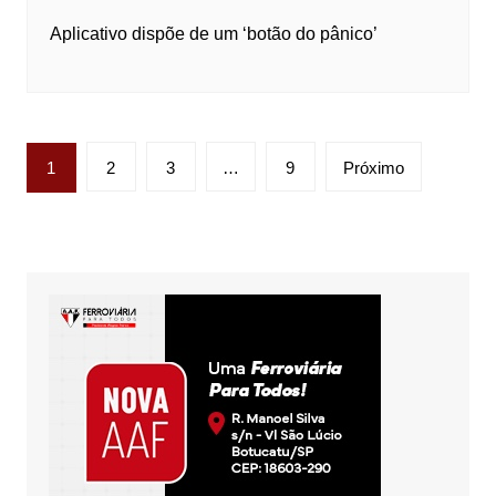
Aplicativo dispõe de um ‘botão do pânico’
Paginação
1
2
3
…
9
Próximo
de
posts