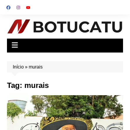
Ir
para
o
conteúdo
Início
»
murais
Tag:
murais