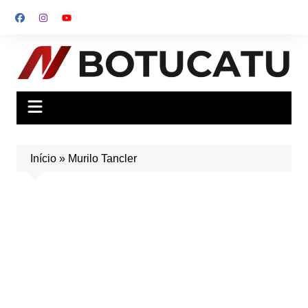
Ir
para
o
conteúdo
Início
»
Murilo Tancler