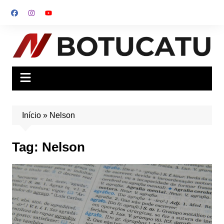
Ir
para
o
conteúdo
Início
»
Nelson
Tag:
Nelson