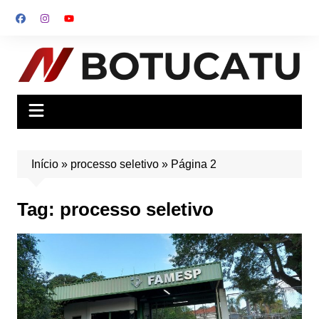
Ir
para
o
conteúdo
Início
»
processo seletivo
»
Página 2
Tag:
processo seletivo