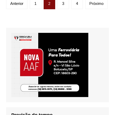
Paginação
Anterior
1
2
3
4
Próximo
de
posts