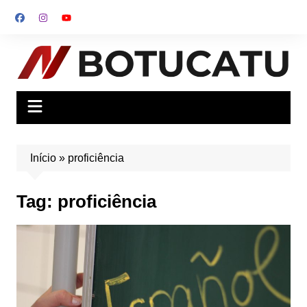
Ir
para
o
conteúdo
Início
»
proficiência
Tag:
proficiência