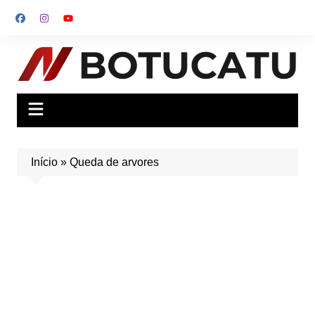
Ir
para
o
conteúdo
Início
»
Queda de arvores