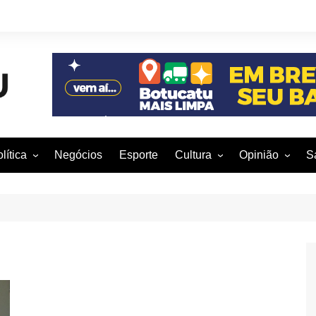
lítica
Negócios
Esporte
Cultura
Opinião
S
otucatu e região
Artes Cênicas
Rafael Mattos
M
m São Paulo
Artes Visuais
Vinícius Nunes
M
rasil e Mundo
Audiovisual
Patrícia Shima
leições 2016
Dança
Prof. Nelson
Literatura
Jorge Martins
Música
Giovanni Mock
Brasília para B