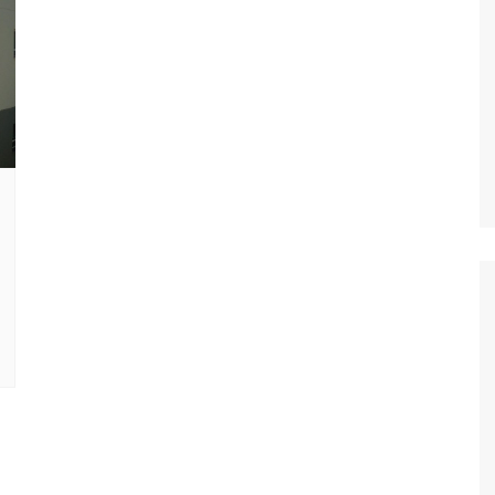
Oscar D’Ambros
de cinema
Coluna Jurídica
Chico Villela
Daniel Carvalho
Érick Facioli
Carlos Ramos
Valdemar Pinho
João Cury
Juliana Martini 
Infantil