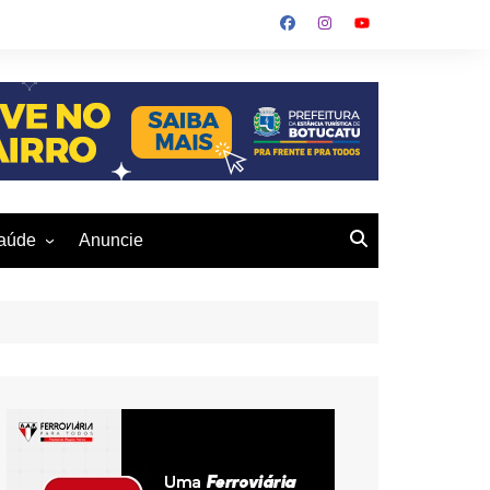
aúde
Anuncie
ulher
 Alves
eio Ambiente
buku
us- De
otucatu