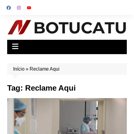
Ir
para
o
conteúdo
Início
»
Reclame Aqui
Tag:
Reclame Aqui