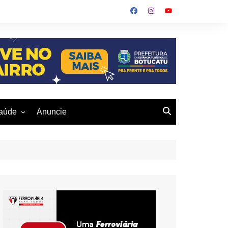
aúde
Anuncie
ulher
 Alves
eio Ambiente
buku
us- De
otucatu