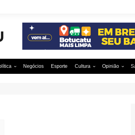
lítica
Negócios
Esporte
Cultura
Opinião
S
otucatu e região
Artes Cênicas
Rafael Mattos
M
m São Paulo
Artes Visuais
Vinícius Nunes
M
rasil e Mundo
Audiovisual
Patrícia Shima
leições 2016
Dança
Prof. Nelson
Literatura
Jorge Martins
Música
Giovanni Mock
Brasília para B