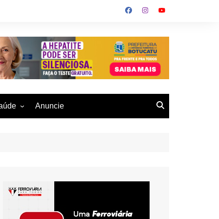
aúde
Anuncie
ulher
 Alves
eio Ambiente
buku
us- De
otucatu