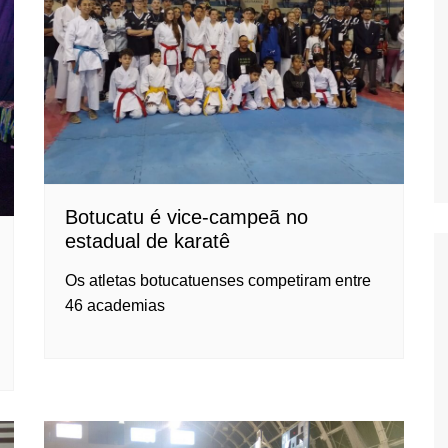
Oscar D’Ambros
de cinema
Coluna Jurídica
Chico Villela
Daniel Carvalho
Érick Facioli
Carlos Ramos
Botucatu é vice-campeã no
estadual de karatê
Valdemar Pinho
João Cury
Os atletas botucatuenses competiram entre
46 academias
Juliana Martini 
Infantil