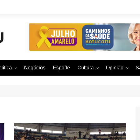
lítica
Negócios
Esporte
Cultura
Opinião
S
otucatu e região
Artes Cênicas
Rafael Mattos
M
m São Paulo
Artes Visuais
Vinícius Nunes
M
rasil e Mundo
Audiovisual
Patrícia Shima
leições 2016
Dança
Prof. Nelson
Literatura
Jorge Martins
Música
Giovanni Mock
Brasília para B