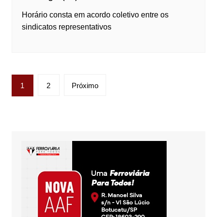
Horário consta em acordo coletivo entre os
sindicatos representativos
Paginação
1
2
Próximo
de
posts