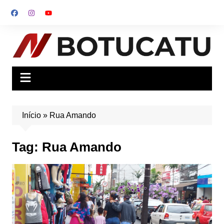
Ir
para
o
conteúdo
Início
»
Rua Amando
Tag:
Rua Amando