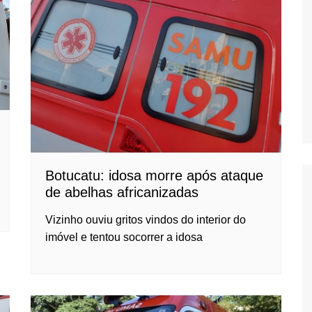
Oscar D’Ambros
de cinema
Coluna Jurídica
Chico Villela
Daniel Carvalho
Érick Facioli
Carlos Ramos
Valdemar Pinho
Botucatu: idosa morre após ataque
de abelhas africanizadas
João Cury
Juliana Martini 
Vizinho ouviu gritos vindos do interior do
Infantil
imóvel e tentou socorrer a idosa