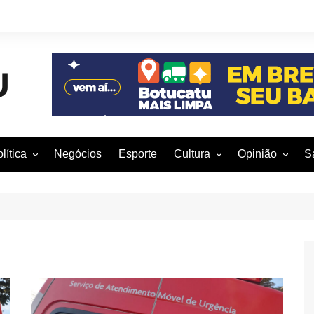
lítica
Negócios
Esporte
Cultura
Opinião
S
otucatu e região
Artes Cênicas
Rafael Mattos
M
m São Paulo
Artes Visuais
Vinícius Nunes
M
rasil e Mundo
Audiovisual
Patrícia Shima
leições 2016
Dança
Prof. Nelson
Literatura
Jorge Martins
Música
Giovanni Mock
Brasília para B