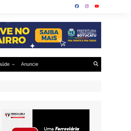
aúde
Anuncie
ulher
 Alves
eio Ambiente
buku
us- De
otucatu