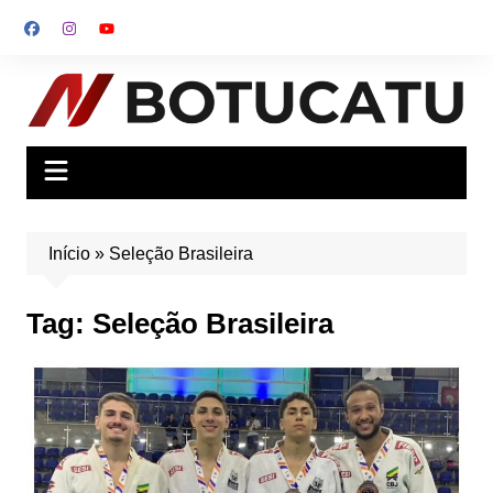
Ir
para
o
conteúdo
Início
»
Seleção Brasileira
Tag:
Seleção Brasileira