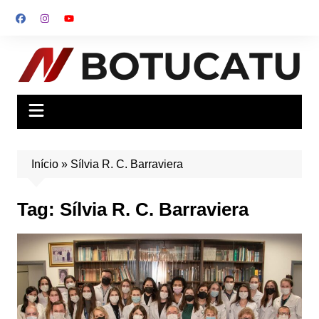
Ir
para
o
conteúdo
Início
»
Sílvia R. C. Barraviera
Tag:
Sílvia R. C. Barraviera