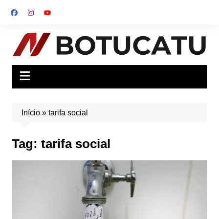
Ir
para
o
conteúdo
Início
»
tarifa social
Tag:
tarifa social