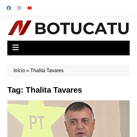
Ir
para
o
conteúdo
Início
»
Thalita Tavares
Tag:
Thalita Tavares