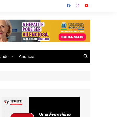
aúde
Anuncie
ulher
 Alves
eio Ambiente
buku
us- De
otucatu