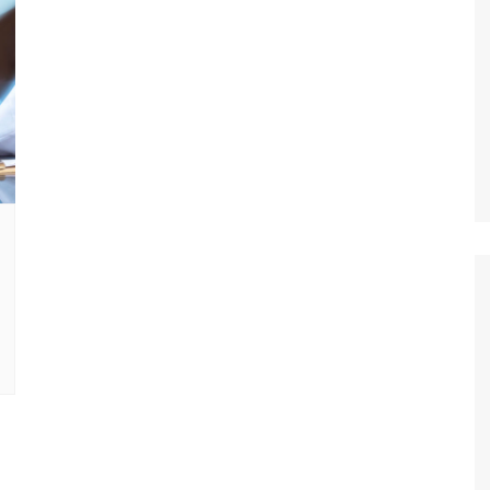
Oscar D’Ambros
de cinema
Coluna Jurídica
Chico Villela
Daniel Carvalho
Érick Facioli
Carlos Ramos
Valdemar Pinho
João Cury
Juliana Martini 
Infantil