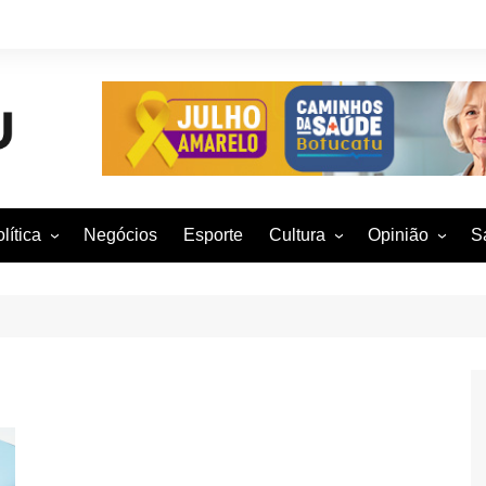
lítica
Negócios
Esporte
Cultura
Opinião
S
otucatu e região
Artes Cênicas
Rafael Mattos
M
m São Paulo
Artes Visuais
Vinícius Nunes
M
rasil e Mundo
Audiovisual
Patrícia Shima
leições 2016
Dança
Prof. Nelson
Literatura
Jorge Martins
Música
Giovanni Mock
Brasília para B