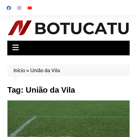
Ir
para
o
conteúdo
Início
»
União da Vila
Tag:
União da Vila