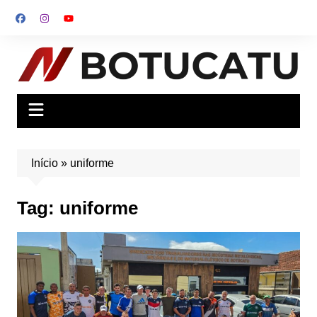
Ir
para
o
conteúdo
Início
»
uniforme
Tag:
uniforme