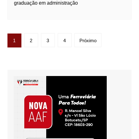
graduação em administração
Paginação
1
2
3
4
Próximo
de
posts