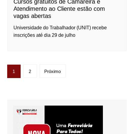
Cursos gratuitos de Camareira e
Atendimento ao Cliente estão com
vagas abertas
Universidade do Trabalhador (UNIT) recebe
inscrições até dia 29 de julho
Paginação
1
2
Próximo
de
posts