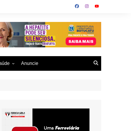
aúde
Anuncie
ulher
 Alves
eio Ambiente
buku
us- De
otucatu