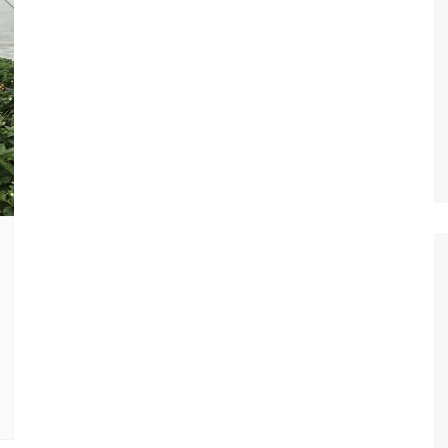
Oscar D’Ambros
de cinema
Coluna Jurídica
Chico Villela
Daniel Carvalho
Érick Facioli
Carlos Ramos
Valdemar Pinho
João Cury
Juliana Martini 
Infantil