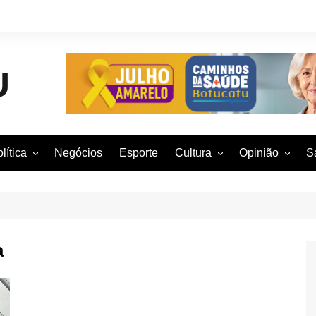
lítica
Negócios
Esporte
Cultura
Opinião
S
otucatu e região
Artes Cênicas
Rafael Mattos
M
m São Paulo
Artes Visuais
Vinícius Nunes
M
rasil e Mundo
Audiovisual
Patrícia Shima
a
leições 2016
Dança
Prof. Nelson
Literatura
Jorge Martins
Música
Giovanni Mock
Brasília para B