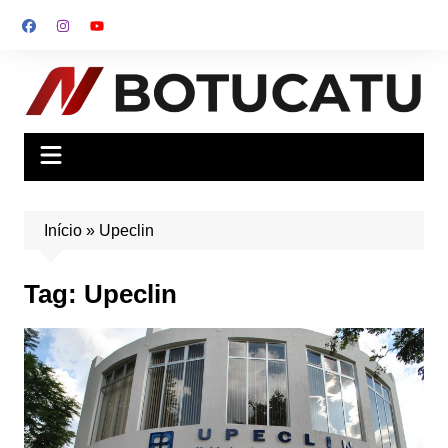
Ir
para
o
conteúdo
Início
»
Upeclin
Tag:
Upeclin