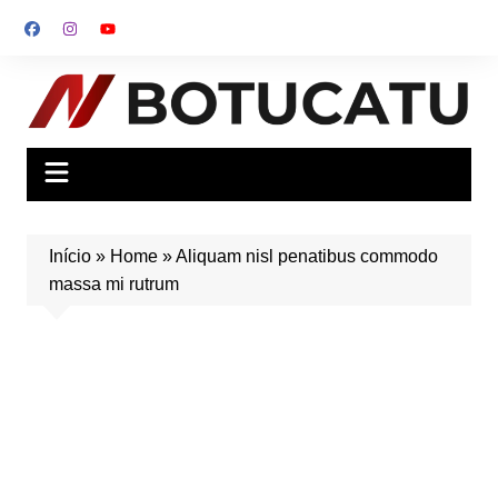
Ir
para
o
conteúdo
Início
»
Home
»
Aliquam nisl penatibus commodo
massa mi rutrum