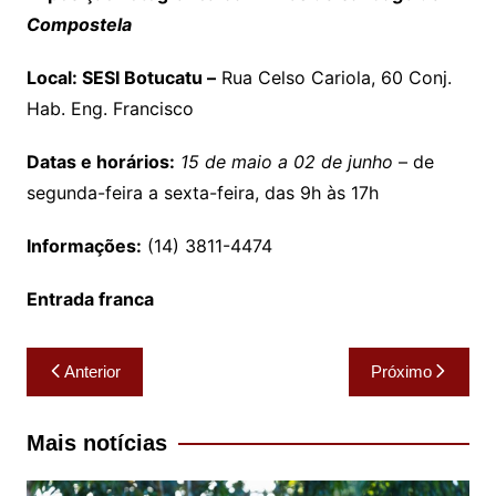
Compostela
Local:
SESI Botucatu –
Rua Celso Cariola, 60 Conj.
Hab. Eng. Francisco
Datas e horários:
15 de maio a 02 de junho
– de
segunda-feira a sexta-feira, das 9h às 17h
Informações:
(14) 3811-4474
Entrada franca
Navegação
Anterior
Próximo
de
Post
Mais notícias