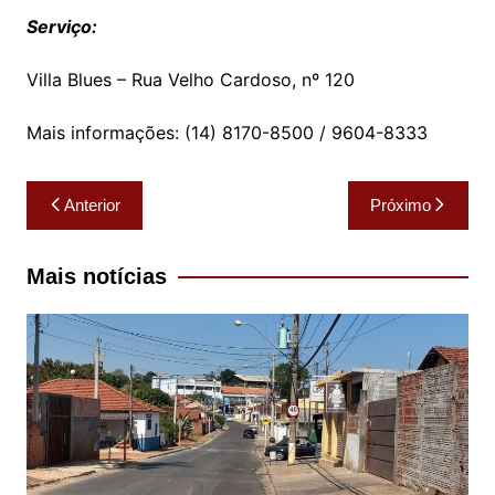
Serviço:
Villa Blues – Rua Velho Cardoso, nº 120
Mais informações: (14) 8170-8500 / 9604-8333
Navegação
Anterior
Próximo
de
Post
Mais notícias