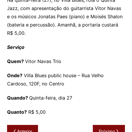
Na quinta-feira (27), no Villa Blues, rola o Quinta
Jazz, com apresentação do guitarrista Vitor Navas
e os músicos Jonatas Paes (piano) e Moisés Shalon
(bateria e percussão). Amanhã, a portaria custará
R$ 5,00.
Serviço
Quem?
Vitor Navas Trio
Onde?
Villa Blues public house – Rua Velho
Cardoso, 120F, no Centro
Quando?
Quinta-feira, dia 27
Quanto?
R$ 5,00
Navegação
Anterior
Próximo