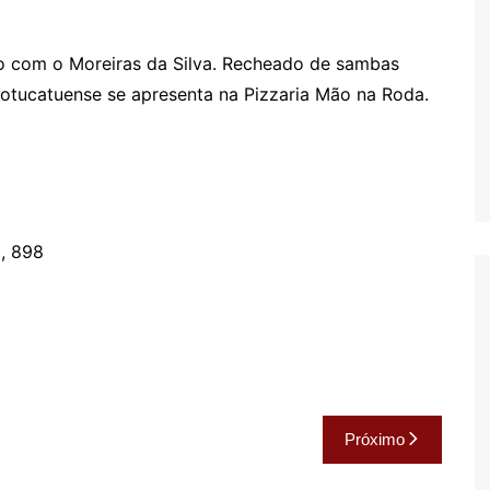
Oscar D’Ambros
de cinema
lto com o Moreiras da Silva. Recheado de sambas
Coluna Jurídica
otucatuense se apresenta na Pizzaria Mão na Roda.
Chico Villela
Daniel Carvalho
Érick Facioli
Carlos Ramos
l, 898
Valdemar Pinho
João Cury
Juliana Martini 
Infantil
Próximo