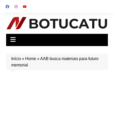
Ir
para
o
conteúdo
Início
»
Home
»
AAB busca materiais para futuro
memorial