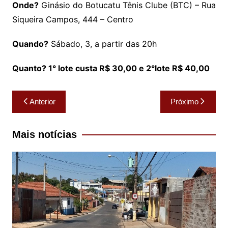
Onde?
Ginásio do Botucatu Tênis Clube (BTC) – Rua
Siqueira Campos, 444 – Centro
Quando?
Sábado, 3, a partir das 20h
Quanto? 1° lote custa R$ 30,00 e 2°lote R$ 40,00
Navegação
Anterior
Próximo
de
Post
Mais notícias