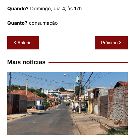
Quando?
Domingo, dia 4, às 17h
Quanto?
consumação
Navegação
Anterior
Próximo
de
Post
Mais notícias