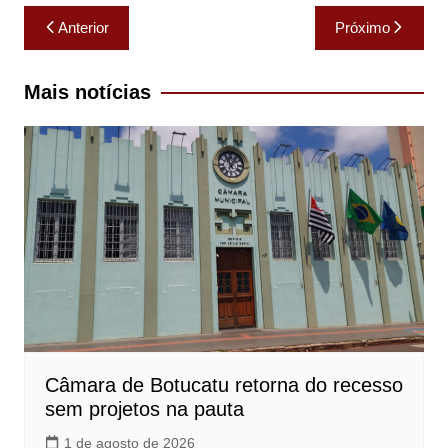
Navegação
Anterior
Próximo
de
Post
Mais notícias
Câmara de Botucatu retorna do recesso
sem projetos na pauta
1 de agosto de 2026