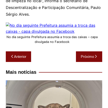
de limpeza no local”, informa o secretário de
Descentralização e Participação Comunitária, Paulo
Sérgio Alves.
No dia seguinte Prefeitura assumia a troca das caixas – capa
divulgada no Facebook
Navegação
Anterior
Próximo
de
Post
Mais notícias